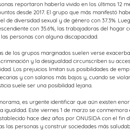
sonas reportaron haberla vivido en los últimos 12 m
untos desde 2017. El grupo que más manifestó habe
 el de diversidad sexual y de género con 37.3%. Lueg
scendiente con 35.6%, las trabajadoras del hogar c
 las personas con alguna discapacidad.
ias de los grupos marginados suelen verse exacerba
scriminación y la desigualdad circunscriben su acce
dad. Los prejuicios limitan sus posibilidades de emp
carias y con salarios más bajos y, cuando se viola
sticia suele ser una posibilidad lejana.
norama, es urgente identificar que aún existen eno
la igualdad. Este viernes 1 de marzo se conmemora 
establecido hace diez años por ONUSIDA con el fin d
s las personas y construir sociedades más saludab