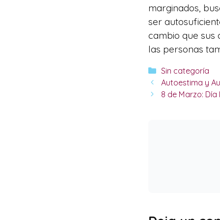
marginados, bus
ser autosuficient
cambio que sus c
las personas tam
Categorías
Sin categoría
Autoestima y A
8 de Marzo: Día 