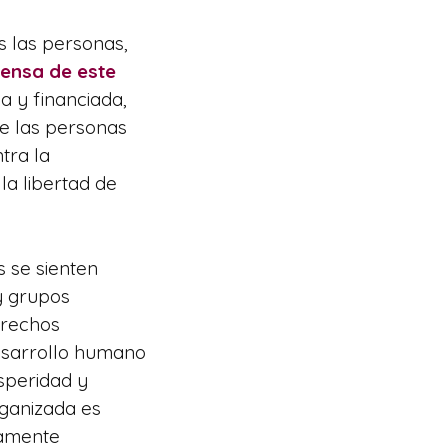
s las personas,
ensa de este
a y financiada,
e las personas
tra la
la libertad de
s se sienten
 y grupos
erechos
esarrollo humano
speridad y
Organizada es
camente