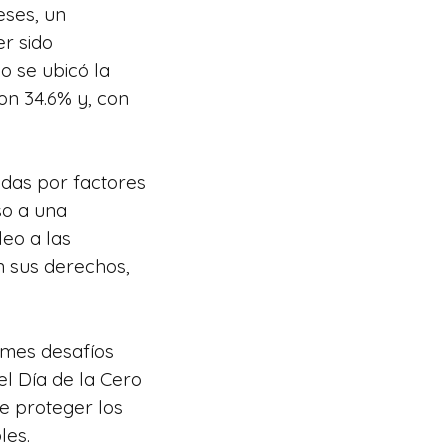
eses, un
r sido
o se ubicó la
on 34.6% y, con
das por factores
so a una
leo a las
n sus derechos,
rmes desafíos
el Día de la Cero
e proteger los
les.