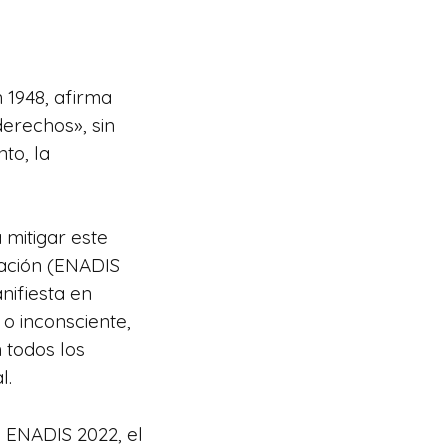
 1948, afirma
erechos», sin
to, la
 mitigar este
nación (ENADIS
nifiesta en
o inconsciente,
 todos los
l.
a ENADIS 2022, el